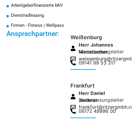
Arbeitgeberfinanzierte bKV
Dienstradleasing
Firmen - Fitness | Wellpass
Ansprechpartner:
Weißenburg
Herr Johannes
Niederlassungsleiter
Monatzetter
weissenburg@ritzergm
09141 99 53 317
Frankfurt
Herr Daniel
Niederlassungsleiter
Jenkner
frankfurt@ritzergmbh.
06172 49996 00