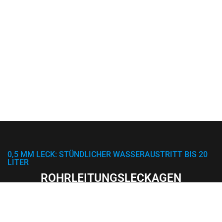
0,5 MM LECK: STÜNDLICHER WASSERAUSTRITT BIS 20
LITER
ROHRLEITUNGS­LECKAGEN
Ein Leck im Leitungssystem ist oft extrem schwierig zu orten.
Daher setzten wir zu 90% das minimlinvasive